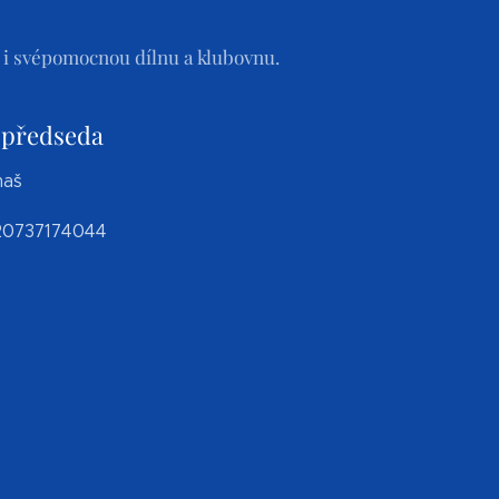
 i svépomocnou dílnu a klubovnu.
opředseda
maš
420737174044