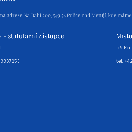
 na adrese Na Babí 200, 549 54 Police nad Metují, kde máme
 - statutární zástupce
Míst
l
Jiří Kr
03837253
tel. +